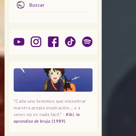
Buscar
Menu
"Cada uno tenemos que encontrar
nuestra propia inspiración... y a
veces no es nada fácil." -
Kiki, la
aprendiza de bruja
(1989)