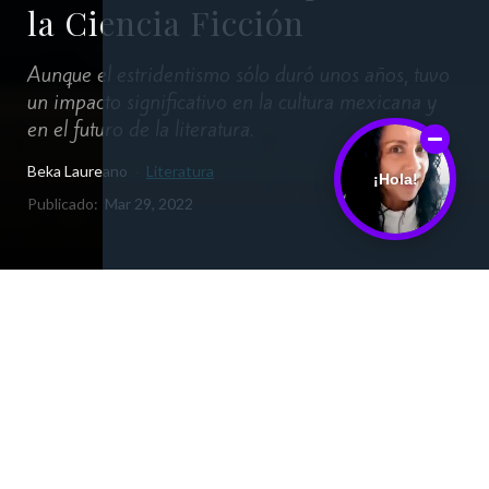
la Ciencia Ficción
Aunque el estridentismo sólo duró unos años, tuvo
un impacto significativo en la cultura mexicana y
en el futuro de la literatura.
Beka Laureano
Literatura
-
¡Hola!
Publicado:
Mar 29, 2022
Comparte
El estridentismo en México fue un
movimiento literario, artístico y político
que se inició a principios de la década de
1920. Este pertenece al vanguardismo junto