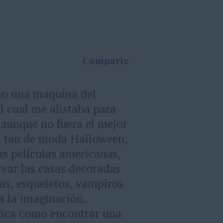
Comparte
mo una maquina del
l cual me alistaba para
y aunque no fuera el mejor
ba tan de moda Halloween,
s películas americanas,
rvar las casas decoradas
jas, esqueletos, vampiros
a la imaginación.
fica como encontrar una