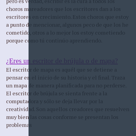
pero es verdad, escribir es la cura a todos los
choros mareadores que los escritores dan a los
escritores en crecimiento. Estos choros que estoy
a punto de mencionar, algunos peco de que los he
cometido, otros a lo mejor los estoy cometiendo
porque como tú continúo aprendiendo.
¿Eres un escritor de brújula o de mapa?
El escritor de mapa es aquél que se detiene a
pensar en el inicio de su historia y el final. Traza
un mapa de manera planificada para no perderse.
El escritor de brújula se sienta frente a la
computadora y sólo se deja llevar por la
creatividad. Son aquellos creadores que resuelven
muy bien las cosas conforme se presentan los
problemas