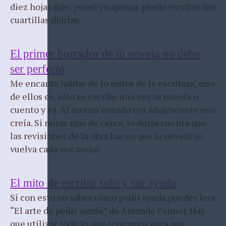
diez hojas dije: ¡wow! yo apenas puedo escribir dos
cuartillas diarias.
El primer borrador de tu novela no debe
ser perfecto
Me encanta hablar de lo mitos de la escritura, uno
de ellos es, sólo se escribe una vez tu novela o
cuento y ya. Al menos cuando era adolescente eso
creía. Si miras más de cerca, te darás cuenta que
las revisiones de la obra hacen que la novela se
vuelva cada vez mejor.
El mito de escribir solo y sin ayuda
Si con esto no sabes cómo pedir ayuda puedes leer
“El arte de pedir ayuda” de Amanda Palmer. Hay
que utilizar todo lo que tengamos para que