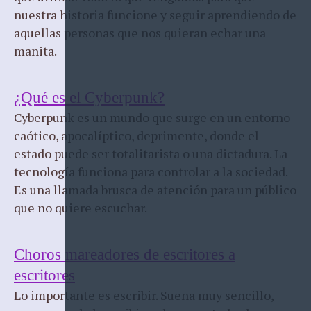
nuestra historia funcione y seguir aprendiendo de
aquellas personas que nos quieran echar una
manita.
¿Qué es el Cyberpunk?
Cyberpunk es un mundo que surge en un entorno
caótico, apocalíptico, deprimente, donde el
estado puede ser totalitarista o una dictadura. La
tecnología funciona para controlar a la sociedad.
Es una llamada brusca de atención para un público
que no quiere escuchar.
Choros mareadores de escritores a
escritores
Lo importante es escribir. Suena muy sencillo,