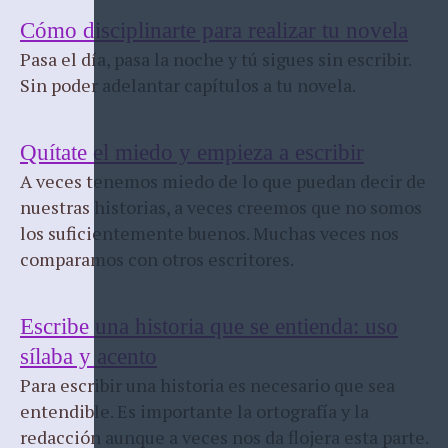
Cómo disciplinarte para realizar tu novela
Pasa el día, pasa la noche y tú sigues sin escribir.
Sin poder adelantar capítulos a tu novela.
Quítate el miedo y empieza a escribir
A veces tenemos miedo de lo que puedan decir de
nuestras historias, a veces creemos que no somos
los suficientemente buenos. Muchas veces nos
comparamos con otros escritores.
Escribe una historia que se entienda: uso
sílaba y acento
Para escribir una historia es necesario que sea
entendible. Es importante la ortografía y la
redacción aunque a veces nos da flojera esta parte.