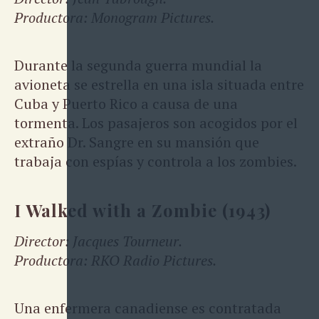
Productora: Monogram Pictures.
Durante la segunda guerra mundial la
avioneta se estrella en una isla situada entre
Cuba y Puerto Rico a causa de una
tormenta. Los pasajeros son acogidos por el
extraño Dr. Sangre en su mansión que
trabaja con espías y controla a los zombies.
I Walked with a Zombie (1943)
Director: Jacques Tourneur.
Productora: RKO Radio Pictures.
Una enfermera canadiense es contratada