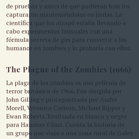
de pruebas y antes de que pudieran huir los
capturaron manteniéndolos en jaulas. La
científica que los atrapó estaba llevando a
cabo experimentos inusuales con una
fórmula secreta de gas para convertir a los
humanos en zombies y lo probaría con ellos.
The Plague of the Zombies (1966)
La plaga de los zombies es una película de
terror británica de 1966. Fue dirigida por
John Gilling y protagonizada por André
Morell, Veronica Carlson, Michael Ripper y
Ewan Roberts. Realizada en blanco y negro
para Hammer Films. Cuenta la historia de
un grupo que viaja a una zona rural de Gales