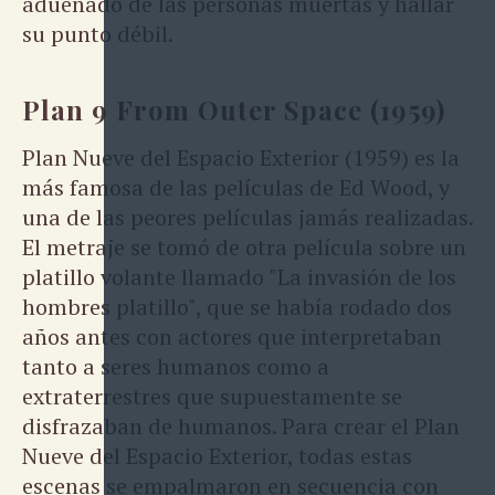
adueñado de las personas muertas y hallar
su punto débil.
Plan 9 From Outer Space (1959)
Plan Nueve del Espacio Exterior (1959) es la
más famosa de las películas de Ed Wood, y
una de las peores películas jamás realizadas.
El metraje se tomó de otra película sobre un
platillo volante llamado "La invasión de los
hombres platillo", que se había rodado dos
años antes con actores que interpretaban
tanto a seres humanos como a
extraterrestres que supuestamente se
disfrazaban de humanos. Para crear el Plan
Nueve del Espacio Exterior, todas estas
escenas se empalmaron en secuencia con