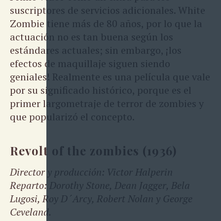
suscriptores de servicios adicionales. White
Zombie tiene más de 80 años, por lo que la
actuación no es tan buena según los
estándares actuales; sin embargo, ¡los
efectos de maquillaje siguen siendo
geniales! Realmente es una película que vale
por su significado histórico, porque es el
primer largometraje de terror de zombies y
que popularizó el concepto.
Revolt of the zombies (1936)
Director y producción: Victor Halperin
Reparto: Dorothy Stone, Dean Jagger, Bela
Lugosi, Roy D´Arcy, Robert Nolan y George
Ceveland.