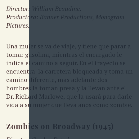
Director: William Beaudine.
Productora: Banner Productions, Monogram
Pictures.
Una mujer se va de viaje, y tiene que parar a
tomar gasolina, mientras el encargado le
indica el camino a seguir. En el trayecto se
encuentra la carretera bloqueada y toma un
camino diferente, mas adelante dos
hombres la toman presa y la llevan ante el
Dr. Richard Marlowe, que la usará para darle
vida a su mujer que lleva años como zombie.
Zombies on Broadway (1945)