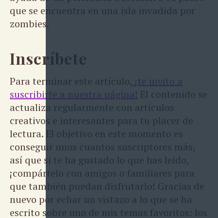
que se encuentra en una isla invadida por
zombies.
Inscríbete
Para terminar este artículo,
¡te invito a
suscribirte a nuestra página!
El contenido se
actualiza regularmente con artículos
creativos e interesantes para tu placer de
lectura. El objetivo en este momento es
conseguir unos cuantos suscriptores más,
así que si te ha gustado lo que has leído,
¡compártelo con amigos o familiares para
que también puedan disfrutarlo! Gracias de
nuevo por echar un vistazo a lo que se ha
escrito sobre uno de mis temas favoritos: los