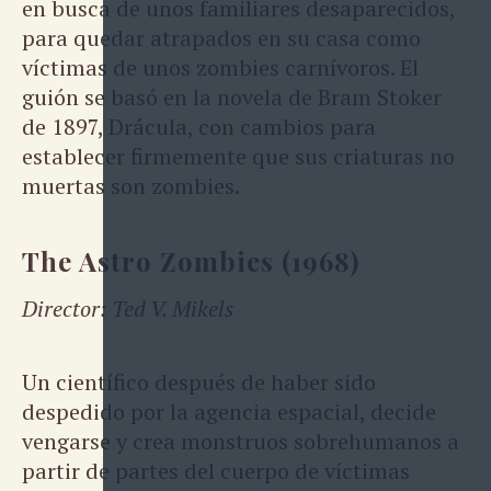
en busca de unos familiares desaparecidos,
para quedar atrapados en su casa como
víctimas de unos zombies carnívoros. El
guión se basó en la novela de Bram Stoker
de 1897, Drácula, con cambios para
establecer firmemente que sus criaturas no
muertas son zombies.
The Astro Zombies (1968)
Director: Ted V. Mikels
Un científico después de haber sido
despedido por la agencia espacial, decide
vengarse y crea monstruos sobrehumanos a
partir de partes del cuerpo de víctimas