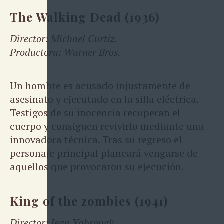
The Walking Dead (1936)
Director: Michael Curtiz.
Productora: Warner Bros.
Un hombre es acusado injustamente de
asesinato y ejecutado en la silla eléctrica.
Testigos de su inocencia recuperan el
cuerpo y consiguen revivirlo mediante una
innovadora técnica. Tras su regreso el
personaje principal planeará vengarse de
aquellos que provocaron su ejecución.
King of the zombies (1941)
Director: Jean Yabrough.