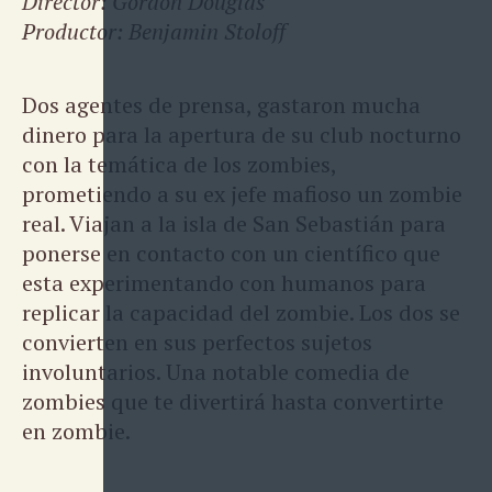
Director: Gordon Douglas
Productor: Benjamin Stoloff
Dos agentes de prensa, gastaron mucha
dinero para la apertura de su club nocturno
con la temática de los zombies,
prometiendo a su ex jefe mafioso un zombie
real. Viajan a la isla de San Sebastián para
ponerse en contacto con un científico que
esta experimentando con humanos para
replicar la capacidad del zombie. Los dos se
convierten en sus perfectos sujetos
involuntarios. Una notable comedia de
zombies que te divertirá hasta convertirte
en zombie.