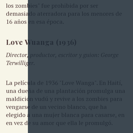
los zombies" fue prohibida por ser
demasiado aterradora para los menores de
16 años en esa época.
Love Wuanga (1936)
Director, productor, escritor y guion: George
Terwilliger.
La película de 1936 "Love Wanga". En Haití,
una dueña de una plantación promulga una
maldición vudú y revive a los zombies para
vengarse de un vecino blanco, que ha
elegido a una mujer blanca para casarse, en
en vez de su amor que ella le promulgó.