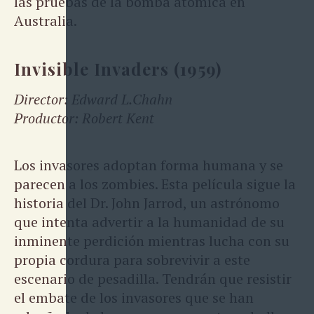
las pruebas de la bomba atómica en
Australia.
Invisible Invaders (1959)
Director: Edward L.Chahn
Productor: Robert Kent
Los invasores adoptan forma humana y se
parecen a los zombies. Esta película sigue la
historia del Dr. John Jarrod, un astrónomo
que intenta advertir a la humanidad de su
inminente perdición mientras lucha con su
propia cordura para sobrevivir a este
escenario de pesadilla. Tendrán que resistir
el embate de los invasores que se han