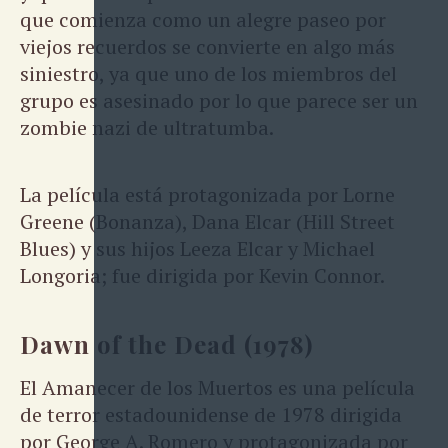
que comienza como un alegre paseo por
viejos recuerdos se convierte en algo más
siniestro, ya que uno de los miembros del
grupo es asesinado por lo que parece ser un
zombie nazi de ultratumba.
La película está protagonizada por Lorne
Greene (Bonanza), Dana Elcar (Hill Street
Blues) y sus hijos Leeza Elcar y Michael
Longoria; fue dirigida por Kevin Connor.
Dawn of the Dead (1978)
El Amanecer de los Muertos es una película
de terror estadounidense de 1978 dirigida
por George A. Romero y protagonizada por