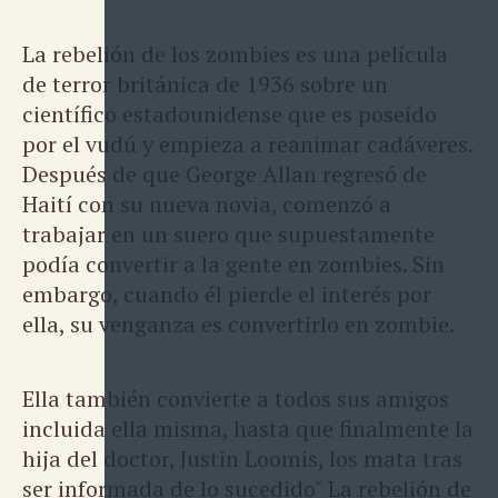
La rebelión de los zombies es una película
de terror británica de 1936 sobre un
científico estadounidense que es poseído
por el vudú y empieza a reanimar cadáveres.
Después de que George Allan regresó de
Haití con su nueva novia, comenzó a
trabajar en un suero que supuestamente
podía convertir a la gente en zombies. Sin
embargo, cuando él pierde el interés por
ella, su venganza es convertirlo en zombie.
Ella también convierte a todos sus amigos
incluida ella misma, hasta que finalmente la
hija del doctor, Justin Loomis, los mata tras
ser informada de lo sucedido" La rebelión de