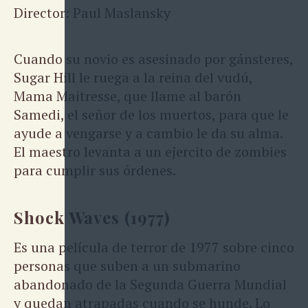
Director: Paul Maslansky
Cuando su novio es asesinado por gánsteres,
Sugar Hill le ruega a la reina del vudú,
Mama Maitresse, que llame al barón
Samedi, el señor de los muertos, para que le
ayude a vengarse y a cambio le da su alma.
El maestro levanta a un ejercito de zombies
para cumplir sus órdenes.
Shock Waves (1977)
Es una película de terror de 1977 sobre cinco
personas que suben a un submarino
abandonado de la Segunda Guerra Mundial
y quedan atrapadas cuando se hunde. Lo