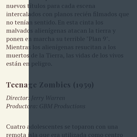
nuevos títulos para cada escena
intercalados con planos recién filmados que
no tenían sentido. En esta cinta los
malvados alienígenas atacan la tierra y
ponen en marcha su terrible "Plan 9".
Mientras los alienígenas resucitan a los
muertos de la Tierra, las vidas de los vivos
están en peligro.
Teenage Zombies (1959)
Director: Jerry Warren
Productora: GBM Productions
Cuatro adolescentes se toparon con una
remota isla que era utilizada como centro