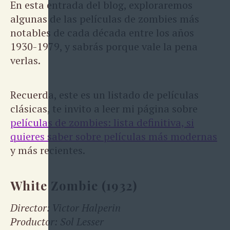
En esta entrada del blog, exploraremos
algunas de las películas de zombies más
notables de cada década entre los años
1930-1979, y sabrás porque vale la pena
verlas.
Recuerda, este es un listado de películas
clásicas, te invito a leer mi página sobre
películas de zombies: lista definitiva, si
quieres saber sobre películas más modernas
y más recientes.
White Zombie (1932)
Director: Victor Halperin
Productor: Sol Lesser