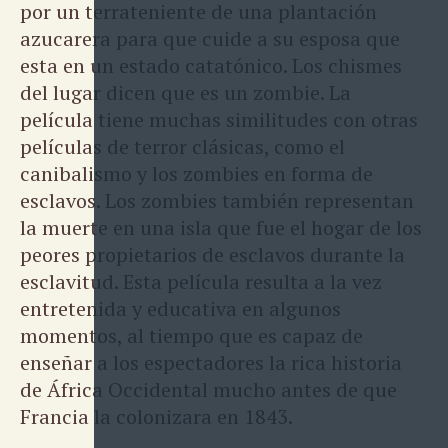
por un terrateniente de una plantación
azucarera para que cuide a su esposa que
esta en un estado catatónico. Los chismes
del lugar dicen que es un zombie. La
película tiene muchas similitudes con otras
películas de terror clásicas, como el
canibalismo y los zombies en forma de
esclavos. Los zombies también representan
la muerte en una isla que fue el hogar de los
peores propietarios de esclavos durante la
esclavitud. Esta película resulta a la vez
entretenida y educativa en algunos
momentos, al tiempo que es capaz de
enseñar a los espectadores la rica historia
de África Occidental mucho antes de que
Francia la colonizara en 1843.