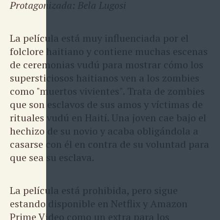
Protagonizada: Bela Lugosi
La película está muy influenciada por el
folclore haitiano y contiene muchas escenas
de ceremonias vudú para mostrar cómo los
supersticiosos haitianos ven a los zombies
como "muertos vivientes". Trata de zombies
que son esclavos de sus amos y víctimas de
rituales vudú en Haití. Una joven cae bajo el
hechizo de su novio y acaba obligándola a
casarse con él en contra de su voluntad para
que sea su esclava.
La película está prohibida, pero sigue
estando disponible en Netflix y Amazon
Prime Video como un extra para los