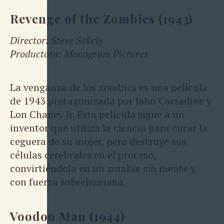
Revenge of the Zombies (1943)
Director: Steve Sekely
Productora: Monogram Pictures
La venganza de los zombies es una película
de 1943 protagonizada por John Carradine y
Lon Chaney Jr. Esta película sigue a un
inventor que utiliza la ciencia para curar la
ceguera de su mujer, pero destruye sus
células cerebrales en el proceso,
convirtiéndola en un zombie sin mente y
con fuerza sobrehumana.
Voodoo Man (1944)