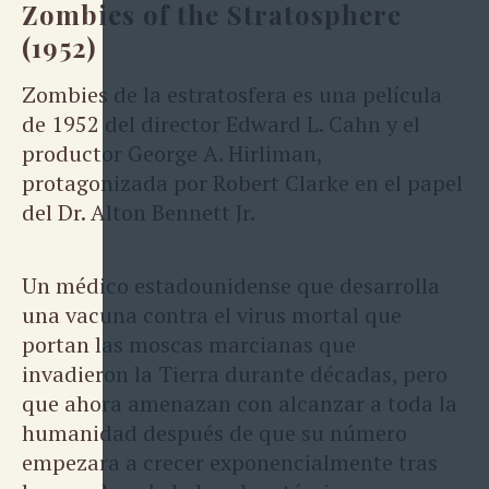
Zombies of the Stratosphere
(1952)
Zombies de la estratosfera es una película
de 1952 del director Edward L. Cahn y el
productor George A. Hirliman,
protagonizada por Robert Clarke en el papel
del Dr. Alton Bennett Jr.
Un médico estadounidense que desarrolla
una vacuna contra el virus mortal que
portan las moscas marcianas que
invadieron la Tierra durante décadas, pero
que ahora amenazan con alcanzar a toda la
humanidad después de que su número
empezara a crecer exponencialmente tras