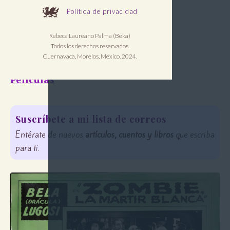
Política de privacidad
Escrito por:
Rebeca Laureano Palma (Beka)
Beka Laureano
Todos los derechos reservados.
Cuernavaca, Morelos, México. 2024.
Categoria:
Películas
Suscríbete a mi lista de correos
Entérate de nuevos
artículos, cuentos y libros
que escriba
para ti.