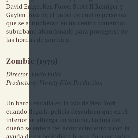
David Emge, Ken Foree, Scott H Reiniger y
Gaylen Ross en el papel de cuatro personas
que se atrincheran en un centro comercial
suburbano abandonado para protegerse de
las hordas de zombies.
Zombie (1979)
Director: Lucio Fulci
Productora: Variety Film Production
Un barco encalla en la isla de New York,
cuando llega la policía descubren que en el
interior se alberga un zombie. La hija del
dueño se entera del acontecimiento y con la
ayuda de un periodista buscarán a su padre