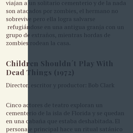
viajan a un solitario cementerio y de la nada
son atacados por zombies, el hermano no
sobrevive pero ella logra salvarse
refugiándose en una antigua granja con un
grupo de extraños, mientras hordas de
zombies rodean la casa.
Children Shouldn´t Play With
Dead Things (1972)
Director, escritor y productor: Bob Clark
Cinco actores de teatro exploran un
cementerio de la isla de Florida y se quedan
en una cabaña que estaba deshabitada. El
personaje principal hace un ritual satánico