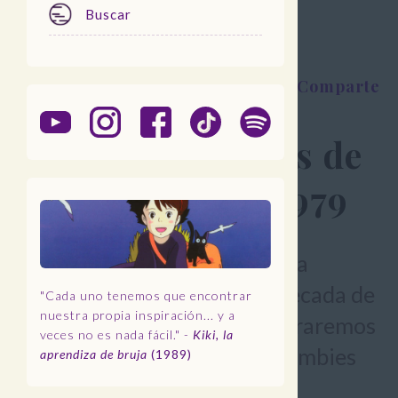
Buscar
Menu
Comparte
Películas clásicas de
zombies: 1930-1979
Los zombies han sido un tema
popular en el cine desde la década de
"Cada uno tenemos que encontrar
nuestra propia inspiración... y a
1930. En esta entrada, exploraremos
veces no es nada fácil." -
Kiki, la
algunas de las películas de zombies
aprendiza de bruja
(1989)
más notables.